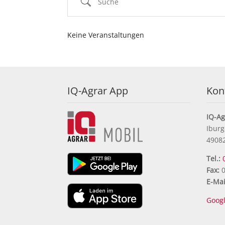
Keine Veranstaltungen
IQ-Agrar App
Kon
IQ-A
Iburg
4908
Tel.:
Fax:
0
E-Mai
Goog