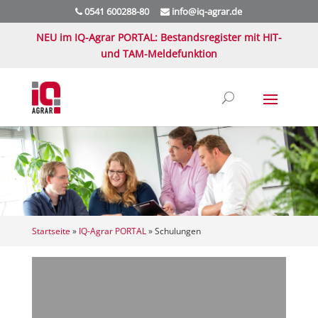
0541 600288-80
info@iq-agrar.de
NEU im IQ-Agrar PORTAL: Bestandsregister mit HIT-
und TAM-Meldefunktion
Startseite
»
IQ-Agrar PORTAL
»
Schulungen