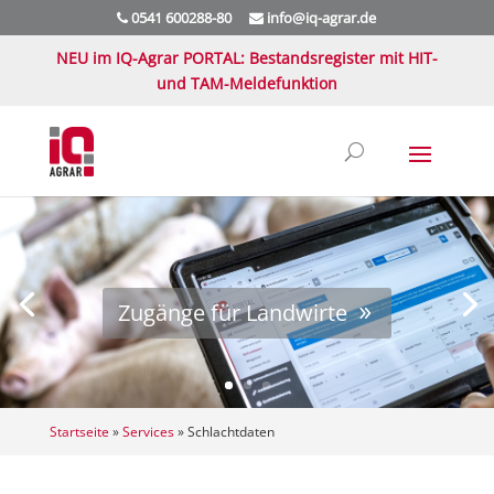
0541 600288-80
info@iq-agrar.de
NEU im IQ-Agrar PORTAL: Bestandsregister mit HIT-
und TAM-Meldefunktion
Zugänge für Landwirte
Startseite
»
Services
»
Schlachtdaten