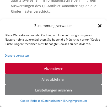
quartalsweise ein Informationsschreiben mit den
Auswertungen des QS-Antibiotikamonitorings an alle
Rindermäster verschickt.
Die Teilnahme am Antibiotikamonitoring im Bereich
Zustimmung verwalten
Milchviehhaltung, Fresseraufzucht und
Mutterkuhhaltung ist freiwillig.
Diese Webseite verwendet Cookies, um Ihnen ein möglichst gutes
Nutzererlebnis zu ermöglichen. Sie haben die Möglichkeit unter "Cookie-
Haben Sie hierzu Fragen, kontaktieren Sie uns gerne.
Einstellungen" technisch nicht benötigte Cookies zu deaktivieren.
23. Dezember 2022
Dienste verwalten
Akzeptieren
IQ-Agrar App
Alles ablehnen
Einstellungen ansehen
Cookie-Richtlinie
Datenschutzerklärung
Impressum