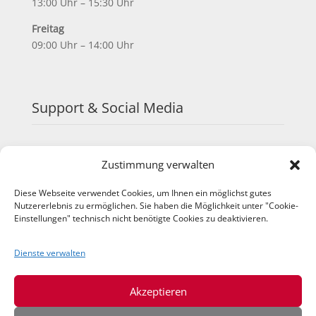
13:00 Uhr – 15:30 Uhr
Freitag
09:00 Uhr – 14:00 Uhr
Support & Social Media
FAQ
Zustimmung verwalten
Schulungen
TeamViewer
Diese Webseite verwendet Cookies, um Ihnen ein möglichst gutes
YouTube
Nutzererlebnis zu ermöglichen. Sie haben die Möglichkeit unter "Cookie-
Instagram
Einstellungen" technisch nicht benötigte Cookies zu deaktivieren.
LinkedIn
Dienste verwalten
Akzeptieren