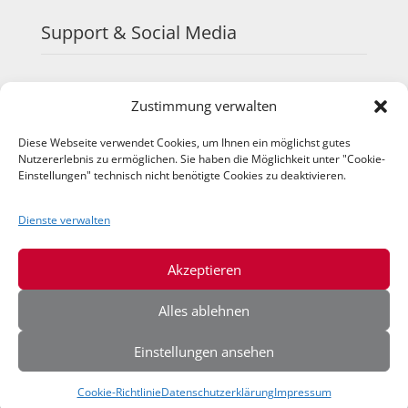
Support & Social Media
FAQ
Zustimmung verwalten
Schulungen
TeamViewer
Diese Webseite verwendet Cookies, um Ihnen ein möglichst gutes
YouTube
Nutzererlebnis zu ermöglichen. Sie haben die Möglichkeit unter "Cookie-
Instagram
Einstellungen" technisch nicht benötigte Cookies zu deaktivieren.
LinkedIn
Dienste verwalten
Akzeptieren
Alles ablehnen
Einstellungen ansehen
© 2026 IQ-Agrar Service GmbH
Cookie-Richtlinie
Datenschutzerklärung
Impressum