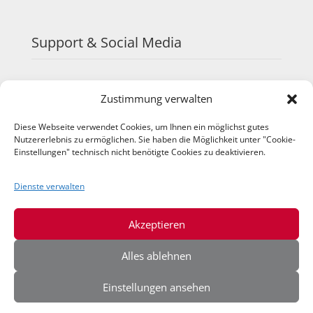
Support & Social Media
FAQ
Zustimmung verwalten
Schulungen
TeamViewer
Diese Webseite verwendet Cookies, um Ihnen ein möglichst gutes
YouTube
Nutzererlebnis zu ermöglichen. Sie haben die Möglichkeit unter "Cookie-
Instagram
Einstellungen" technisch nicht benötigte Cookies zu deaktivieren.
LinkedIn
Dienste verwalten
Akzeptieren
Alles ablehnen
Einstellungen ansehen
© 2026 IQ-Agrar Service GmbH