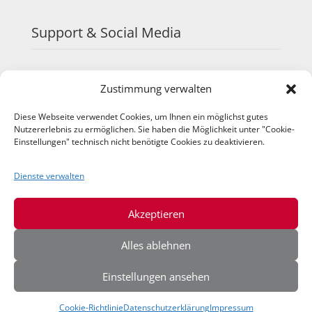
Support & Social Media
FAQ
Zustimmung verwalten
Schulungen
TeamViewer
Diese Webseite verwendet Cookies, um Ihnen ein möglichst gutes
YouTube
Nutzererlebnis zu ermöglichen. Sie haben die Möglichkeit unter "Cookie-
Instagram
Einstellungen" technisch nicht benötigte Cookies zu deaktivieren.
LinkedIn
Dienste verwalten
Akzeptieren
Alles ablehnen
Einstellungen ansehen
© 2026 IQ-Agrar Service GmbH
Cookie-Richtlinie
Datenschutzerklärung
Impressum