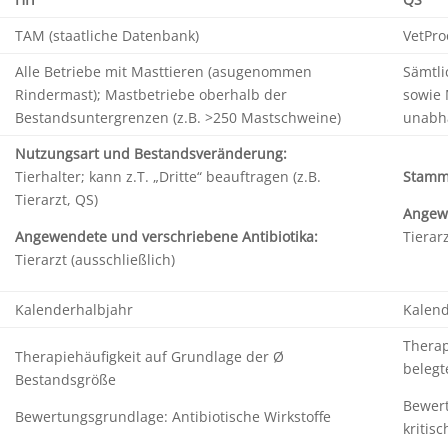
TAM (staatliche Datenbank)
VetPro
Alle Betriebe mit Masttieren (asugenommen
Sämtli
Rindermast); Mastbetriebe oberhalb der
sowie 
Bestandsuntergrenzen (z.B. >250 Mastschweine)
unabh
Nutzungsart und Bestandsveränderung:
Tierhalter; kann z.T. „Dritte“ beauftragen (z.B.
Stamm
Tierarzt, QS)
Angewe
Angewendete und verschriebene Antibiotika:
Tierar
Tierarzt (ausschließlich)
Kalenderhalbjahr
Kalen
Therap
Therapiehäufigkeit auf Grundlage der Ø
belegt
Bestandsgröße
Bewert
Bewertungsgrundlage: Antibiotische Wirkstoffe
kritisc