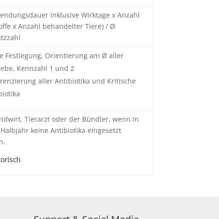
endungsdauer inklusive Wirktage x Anzahl
offe x Anzahl behandelter Tiere) / Ø
atzzahl
e Festlegung, Orientierung am Ø aller
iebe, Kennzahl 1 und 2
erenzierung aller Antibiotika und Kritische
biotika
ndwirt, Tierarzt oder der Bündler, wenn in
Halbjahr keine Antibiotika eingesetzt
n.
torisch