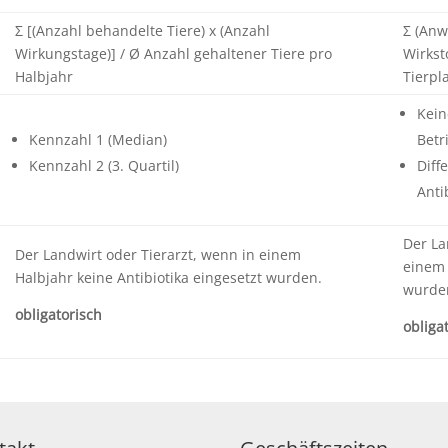
Σ [(Anzahl behandelte Tiere) x (Anzahl
Σ (Anw
Wirkungstage)] / Ø Anzahl gehaltener Tiere pro
Wirkst
Halbjahr
Tierpl
Kein
Kennzahl 1 (Median)
Betr
Kennzahl 2 (3. Quartil)
Diff
Anti
Der La
Der Landwirt oder Tierarzt, wenn in einem
einem 
Halbjahr keine Antibiotika eingesetzt wurden.
wurde
obligatorisch
obliga