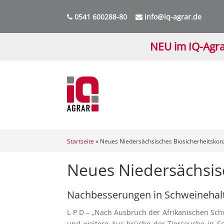
0541 600288-80
info@iq-agrar.de
NEU im IQ-Agra
Startseite
»
Neues Niedersächsisches Biosicherheitskon
Neues Niedersächsis
Nachbesserungen in Schweinehalt
L P D – „Nach Ausbruch der Afrikanischen Sch
und weitere Aus-brüche der Tierseuche in S