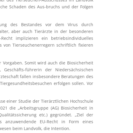
ftliche Schaden des Aus-bruchs und der Folgen
rmung des Bestandes vor dem Virus durch
lter, aber auch Tierärzte in der besonderen
echt implizieren ein betriebsindividuelles
von Tierseuchenerregern schriftlich fixieren
r Vorgaben. Somit wird auch die Biosicherheit
 Geschäfts-führerin der Niedersächsischen
rzteschaft fallen insbesondere Beratungen des
Tiergesundheitsbesuchen erfolgen sollen. Vor
se einer Studie der Tierärztlichen Hochschule
21 die „Arbeitsgruppe (AG) Biosicherheit in
litätssicherung etc.) gegründet. „Ziel der
 das anzuwendende EU-Recht in Form eines
wesen beim Landvolk, die Intention.