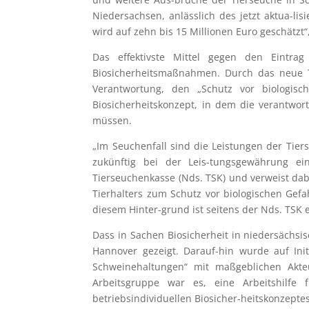
Niedersachsen, anlässlich des jetzt aktua-li
wird auf zehn bis 15 Millionen Euro geschätzt“
Das effektivste Mittel gegen den Eintr
Biosicherheitsmaßnahmen. Durch das neue Ti
Verantwortung, den „Schutz vor biologisch
Biosicherheitskonzept, in dem die verantwor
müssen.
„Im Seuchenfall sind die Leistungen der Tier
zukünftig bei der Leis-tungsgewährung ei
Tierseuchenkasse (Nds. TSK) und verweist dab
Tierhalters zum Schutz vor biologischen Gef
diesem Hinter-grund ist seitens der Nds. TSK e
Dass in Sachen Biosicherheit in niedersächsi
Hannover gezeigt. Darauf-hin wurde auf Ini
Schweinehaltungen“ mit maßgeblichen Akteu
Arbeitsgruppe war es, eine Arbeitshilfe
betriebsindividuellen Biosicher-heitskonzeptes