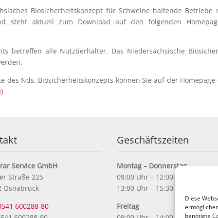
hsisches Biosicherheitskonzept für Schweine haltende Betriebe 
) und steht aktuell zum Download auf den folgenden Homepa
s betreffen alle Nutztierhalter. Das Niedersächsische Biosiche
werden.
te des Nds. Biosicherheitskonzepts können Sie auf der Homepage
)
takt
Geschäftszeiten
grar Service GmbH
Montag – Donnerstag
er Straße 225
09:00 Uhr – 12:00 Uhr
2 Osnabrück
13:00 Uhr – 15:30 Uhr
Diese Webse
0541 600288-80
Freitag
ermöglichen.
benötigte Co
541 600288-90
09:00 Uhr – 14:00 Uhr