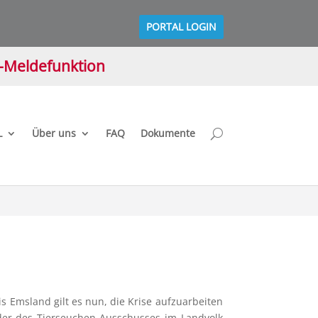
PORTAL LOGIN
M-Meldefunktion
L
Über uns
FAQ
Dokumente
 Emsland gilt es nun, die Krise aufzuarbeiten
der des Tierseuchen-Ausschusses im Landvolk