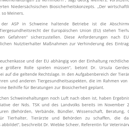
sierten Niedersächsischen Biosicherheitskonzepts. „Der wirtscha
, so Meiners.
ag der ASP in Schweine haltende Betriebe ist die Abschi
ergesundheitsrecht der Europäischen Union (EU) stehen Tierha
en Gefahren“ sicherzustellen. Diese Anforderungen nach EU-R
tlichen Nutztierhalter Maßnahmen zur Verhinderung des Eintrags 
seuchenkasse und der EU abhängig von der Einhaltung rechtliche
ne größere Rolle spielen müssen“, betont Dr. Ursula Gerdes,
ei auf die geltende Rechtslage. In den Aufgabenbereich der Tierä
ahren und anderen Tiergesundheitsaspekten, die im Rahmen von 
ine Beihilfe für Beratungen zur Biosicherheit geplant.
schen Schweinehaltungen noch Luft nach oben ist, haben Ergebnis
tiative der Nds. TSK und des Landvolks bereits im November 20
ren (Behörden, Verbände, Bündler, Wissenschaft, Beratung, Qua
 für Tierhalter, Tierärzte und Behörden zu schaffen, die
 abbildet“, beschreibt Dr. Wiebke Scheer, Referentin für Veterinär