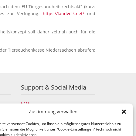
nach dem EU-Tiergesundheitsrechtsakt“ (kurz:
ges zur Verfügung:
https://landvolk.net/
und
rheitskonzept soll daher zeitnah auch für die
 der Tierseuchenkasse Niedersachsen abrufen:
Support & Social Media
FAQ
Schulungen
Zustimmung verwalten
TeamViewer
ite verwendet Cookies, um Ihnen ein möglichst gutes Nutzererlebnis zu
YouTube
 Sie haben die Möglichkeit unter "Cookie-Einstellungen" technisch nicht
Instagram
okies zu deaktivieren.