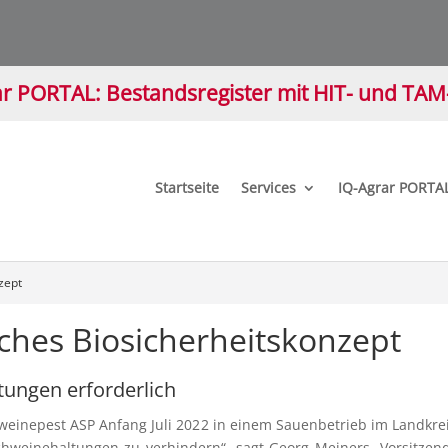
r PORTAL: Bestandsregister mit HIT- und TA
Startseite
Services
IQ-Agrar PORTA
zept
ches Biosicherheitskonzept
ungen erforderlich
weinepest ASP Anfang Juli 2022 in einem Sauenbetrieb im Landkreis
chweinehaltungen zu verhindern“, sagt Georg Meiners, Vorsitzen