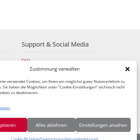
Support & Social Media
FAQ
Schulungen
Zustimmung verwalten
TeamViewer
ite verwendet Cookies, um Ihnen ein möglichst gutes Nutzererlebnis zu
YouTube
 Sie haben die Möglichkeit unter "Cookie-Einstellungen" technisch nicht
Instagram
okies zu deaktivieren.
LinkedIn
walten
ptieren
Alles ablehnen
Einstellungen ansehen
Cookie-Richtlinie
Datenschutzerklärung
Impressum