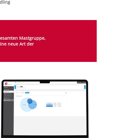
dling
r gesamten Mastgruppe,
eine neue Art der