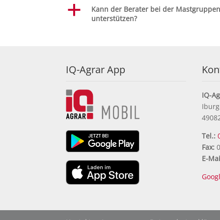
a
Kann der Berater bei der Mastgruppe
unterstützen?
IQ-Agrar App
Kon
IQ-A
Iburg
4908
Tel.:
Fax:
0
E-Mai
Goog