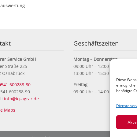
nauswertung
takt
Geschäftszeiten
grar Service GmbH
Montag – Donnerstag
er Straße 225
09:00 Uhr – 12:00 Uhr
2 Osnabrück
13:00 Uhr – 15:30 Uhr
Diese Webse
0541 600288-80
Freitag
ermöglichen.
benötigte Co
541 600288-90
09:00 Uhr – 14:00 Uhr
l:
info@iq-agrar.de
Dienste ver
le Maps
Akze